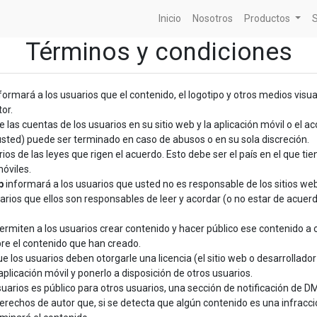
Inicio
Nosotros
Productos
S
Términos y condiciones
formará a los usuarios que el contenido, el logotipo y otros medios vis
or.
las cuentas de los usuarios en su sitio web y la aplicación móvil o el acc
sted) puede ser terminado en caso de abusos o en su sola discreción.
ios de las leyes que rigen el acuerdo. Esto debe ser el país en el que tie
móviles.
b
informará a los usuarios que usted no es responsable de los sitios web
rios que ellos son responsables de leer y acordar (o no estar de acuerdo
permiten a los usuarios crear contenido y hacer público ese contenido a
re el contenido que han creado.
e los usuarios deben otorgarle una licencia (el sitio web o desarrollad
aplicación móvil y ponerlo a disposición de otros usuarios.
uarios es público para otros usuarios, una sección de notificación de DM
derechos de autor que, si se detecta que algún contenido es una infracc