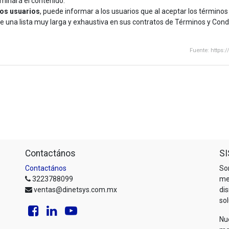
iminará el contenido.
los usuarios
, puede informar a los usuarios que al aceptar los término
de una lista muy larga y exhaustiva en sus contratos de Términos y Con
Fuente: https:
Contactános
SI
Contactános
So
3223788099
me
ventas@dinetsys.com.mx
di
so
Nu